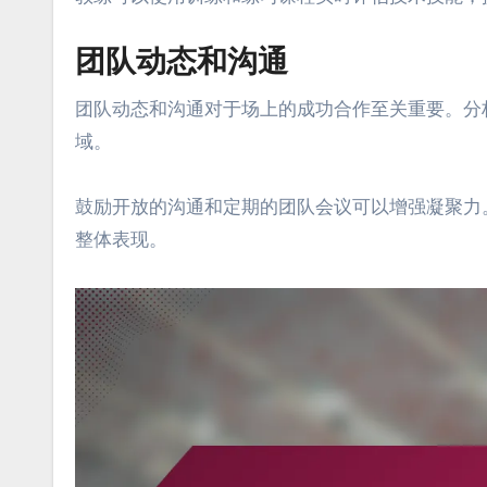
团队动态和沟通
团队动态和沟通对于场上的成功合作至关重要。分
域。
鼓励开放的沟通和定期的团队会议可以增强凝聚力
整体表现。