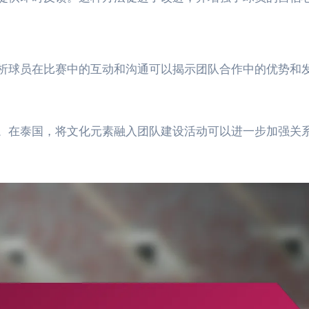
析球员在比赛中的互动和沟通可以揭示团队合作中的优势和
。在泰国，将文化元素融入团队建设活动可以进一步加强关