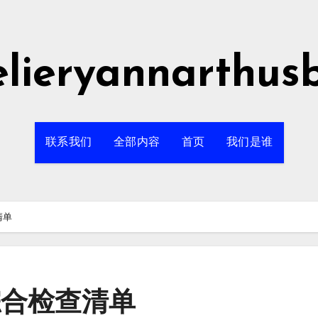
elieryannarthus
联系我们
全部内容
首页
我们是谁
清单
综合检查清单