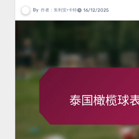
By
作者：朱利安·卡特
16/12/2025