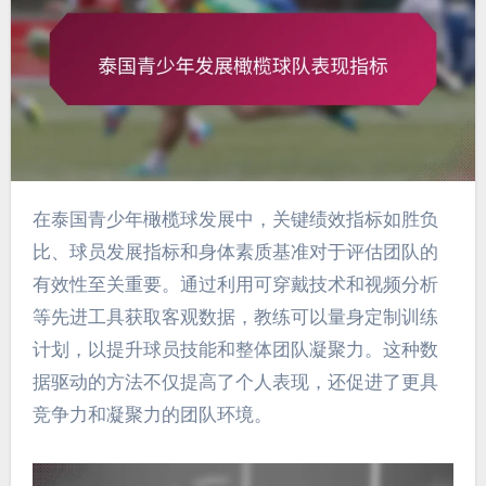
在泰国青少年橄榄球发展中，关键绩效指标如胜负
比、球员发展指标和身体素质基准对于评估团队的
有效性至关重要。通过利用可穿戴技术和视频分析
等先进工具获取客观数据，教练可以量身定制训练
计划，以提升球员技能和整体团队凝聚力。这种数
据驱动的方法不仅提高了个人表现，还促进了更具
竞争力和凝聚力的团队环境。