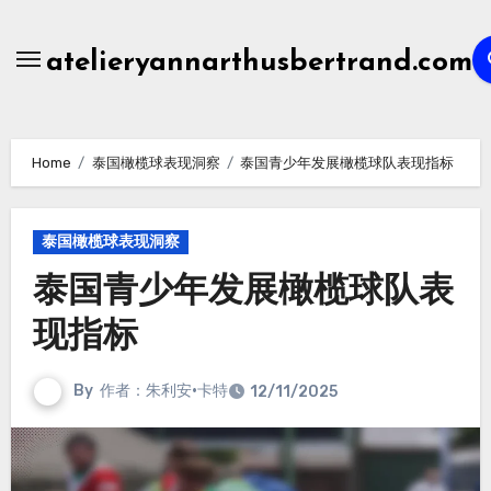
Skip
to
atelieryannarthusbertrand.com
content
Home
泰国橄榄球表现洞察
泰国青少年发展橄榄球队表现指标
泰国橄榄球表现洞察
泰国青少年发展橄榄球队表
现指标
By
作者：朱利安·卡特
12/11/2025