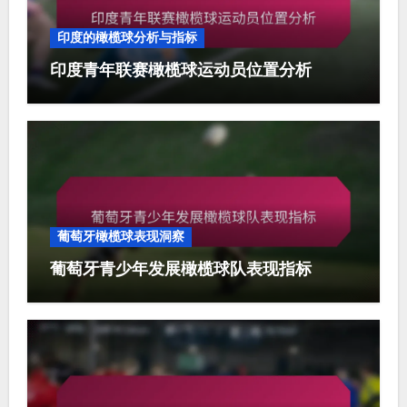
November 2025
You Missed
橄榄球表现指标 美国
美国青少年联赛橄榄球运动员位置分析