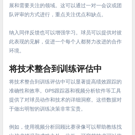
展和需要关注的领域。这可以通过一对一会议或团
队评审的方式进行，重点关注优点和缺点。
纳入同伴反馈也可以增强学习。球员可以提供对彼
此表现的见解，促进一个每个人都努力改进的合作
环境。
将技术整合到训练评估中
将技术整合到训练评估中可以显著提高绩效跟踪的
准确性和效率。GPS跟踪器和视频分析软件等工具
提供了对球员动作和技术的详细洞察。这些数据对
于做出明智的训练决策非常宝贵。
例如，使用视频分析回顾比赛录像可以帮助教练找