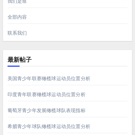
Email
*
Website
Save my name, email, and website in this browser
for the next time I comment.