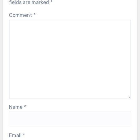
升他们的比赛水平。
Related Post
泰国橄榄球表现洞察
泰国橄榄球表现分析综合检查清单
作者：朱利安·卡特
16/12/2025