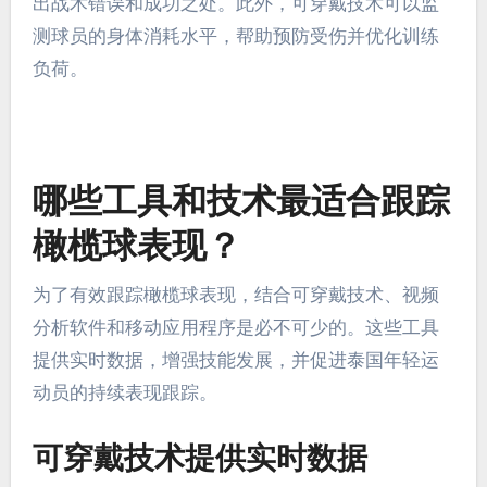
出战术错误和成功之处。此外，可穿戴技术可以监
测球员的身体消耗水平，帮助预防受伤并优化训练
负荷。
哪些工具和技术最适合跟踪
橄榄球表现？
为了有效跟踪橄榄球表现，结合可穿戴技术、视频