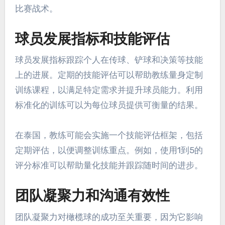
比赛战术。
球员发展指标和技能评估
球员发展指标跟踪个人在传球、铲球和决策等技能
上的进展。定期的技能评估可以帮助教练量身定制
训练课程，以满足特定需求并提升球员能力。利用
标准化的训练可以为每位球员提供可衡量的结果。
在泰国，教练可能会实施一个技能评估框架，包括
定期评估，以便调整训练重点。例如，使用1到5的
评分标准可以帮助量化技能并跟踪随时间的进步。
团队凝聚力和沟通有效性
团队凝聚力对橄榄球的成功至关重要，因为它影响