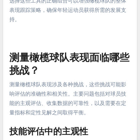
分析
析、战术洞察
展
My
移动
表现记录、目
跟踪个
Rugby
应用
标设定
人进展
Stats
选择这些工具的正确组合可以增强橄榄球队的整体
表现跟踪策略，确保年轻运动员获得所需的发展支
持。