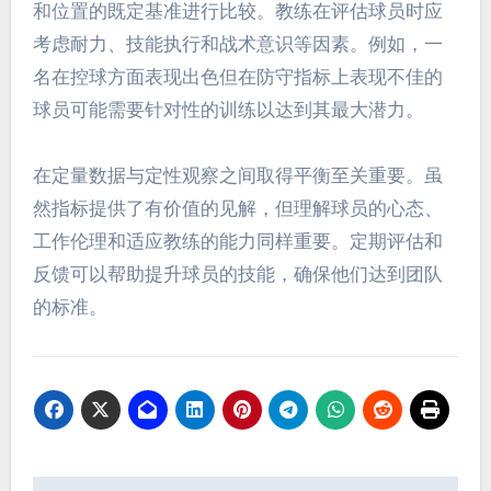
的决策提供信息。
通过表现数据识别人才
表现数据使招募人员能够发现通过传统招募方法可
能不易察觉的有前途的球员。通过分析速度、灵活
性和得分能力等统计数据，教练可以在青少年球员
中发现潜在的优秀人才。例如，一名在冲刺时间和
成功铲球方面表现持续良好的球员可能是招募的强
有力候选人。
使用GPS跟踪和视频分析等技术可以增强识别过
程。这些工具提供了对球员在比赛中动作和决策的
详细洞察，使其能够更全面地评估他们的潜力。