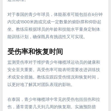
对于泰国的青少年球员，体能基准可能包括在6分钟
内完成1500米跑或完成一定数量的俯卧撑和仰卧起
坐。教练应根据球员的年龄和技能水平量身定制体
能训练计划，确保既具有挑战性又可实现。
受伤率和恢复时间
监测受伤率对于维护青少年橄榄球运动员的健康和
安全至关重要。高受伤率可能表明需要改进训练技
术或安全措施。教练应跟踪受伤情况和恢复时间，
以更好地了解其对团队表现的影响。
在泰国，青少年橄榄球中常见的受伤包括扭伤和拉
伤，通常需要几天到几周的恢复期。实施预防措