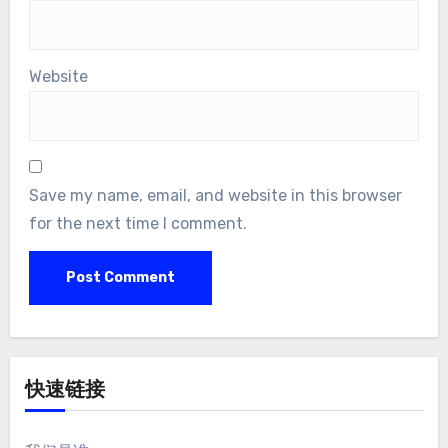
Leave a Reply
Your email address will not be published.
Required
fields are marked
*
Comment
*
Name
*