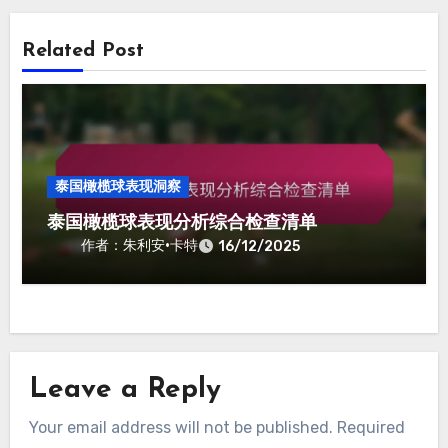
Post
泰国橄榄球表现分析综
navigation
合检查清单
By
作者：朱利安·卡特
简介：朱利安·卡特是一位热爱橄榄球的体育分析师。拥
有超过十年的表现指标经验，他专注于分析球员位置和团
队策略。他的见解帮助教练和球员通过数据驱动的决策提