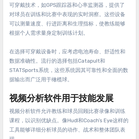
分析软件和移动应用程序是必不可少的。这些工具
提供实时数据，增强技能发展，并促进泰国年轻运
动员的持续表现跟踪。
可穿戴技术提供实时数据
可穿戴技术，如GPS跟踪器和心率监测器，提供了
对球员在训练和比赛中表现的实时洞察。这些设备
可以测量速度、行进距离和生理指标，使教练能够
根据个人需求量身定制训练计划。
在选择可穿戴设备时，应考虑电池寿命、舒适性和
数据准确性。流行的选择包括Catapult和
STATSports系统，这些系统因其可靠性和全面的数
据输出而广泛用于橄榄球。