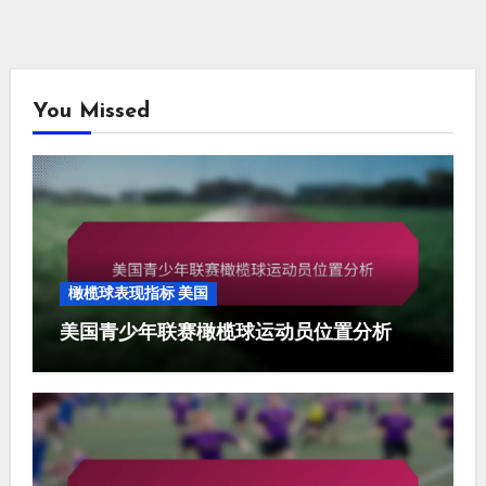
希腊青少年球队橄榄球运动员位置分析
印度橄榄球队绩效评估清单
搜索
Search
for:
档案
December 2025