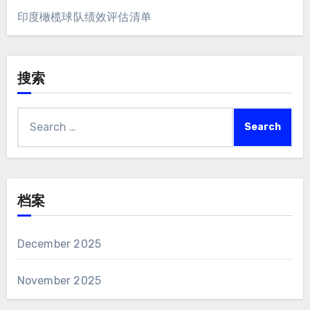
快速链接
我们是谁
全部内容
联系我们
最新帖子
美国青少年联赛橄榄球运动员位置分析
印度青年联赛橄榄球运动员位置分析
葡萄牙青少年发展橄榄球队表现指标