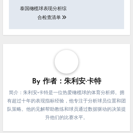
基于指标评估潜力
评估球员的潜力涉及将他们的表现指标与其年龄组
和位置的既定基准进行比较。教练在评估球员时应
考虑耐力、技能执行和战术意识等因素。例如，一
名在控球方面表现出色但在防守指标上表现不佳的
球员可能需要针对性的训练以达到其最大潜力。
在定量数据与定性观察之间取得平衡至关重要。虽
然指标提供了有价值的见解，但理解球员的心态、
工作伦理和适应教练的能力同样重要。定期评估和
反馈可以帮助提升球员的技能，确保他们达到团队
的标准。