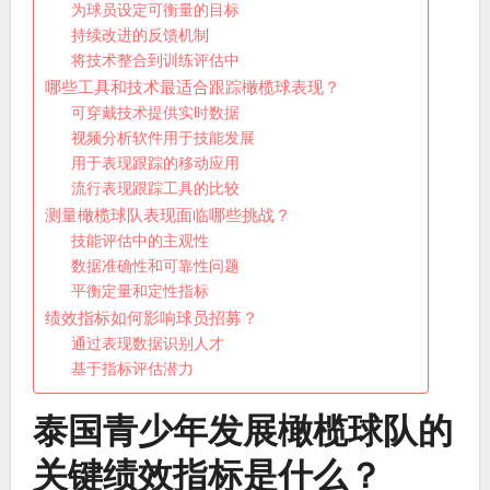
为球员设定可衡量的目标
持续改进的反馈机制
将技术整合到训练评估中
哪些工具和技术最适合跟踪橄榄球表现？
可穿戴技术提供实时数据
视频分析软件用于技能发展
用于表现跟踪的移动应用
流行表现跟踪工具的比较
测量橄榄球队表现面临哪些挑战？
技能评估中的主观性
数据准确性和可靠性问题
平衡定量和定性指标
绩效指标如何影响球员招募？
通过表现数据识别人才
基于指标评估潜力
泰国青少年发展橄榄球队的
关键绩效指标是什么？