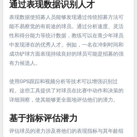
绩效指标如何影响球员招
募？
绩效指标在球员招募中发挥着至关重要的作用，通
过提供客观数据帮助教练和球探识别和评估潜在人
才。这些指标可以包括身体特征、技能水平和比赛
统计数据，这些数据共同为球员是否适合某个团队