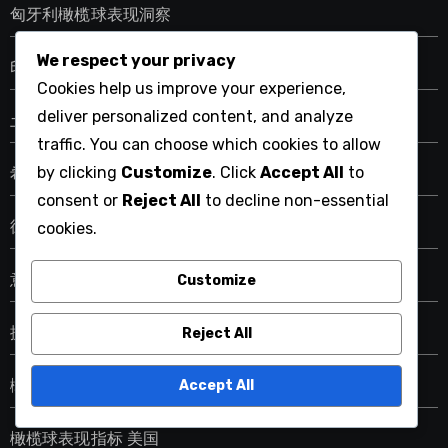
We respect your privacy
Cookies help us improve your experience,
希腊橄榄球表现洞察
deliver personalized content, and analyze
希腊青少年球队橄榄球运动员位置分析
traffic. You can choose which cookies to allow
by clicking
Customize
. Click
Accept All
to
consent or
Reject All
to decline non-essential
cookies.
Customize
类别
Reject All
以色列的橄榄球表现分析
Accept All
俄罗斯橄榄球表现洞察