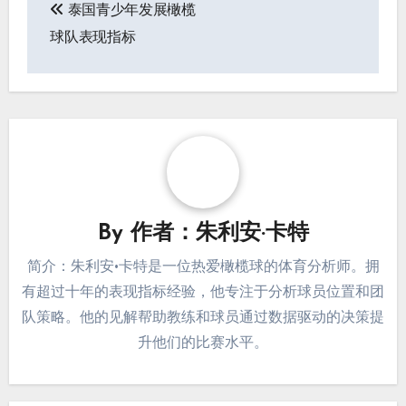
泰国青少年发展橄榄
navigation
球队表现指标
By
作者：朱利安·卡特
简介：朱利安·卡特是一位热爱橄榄球的体育分析师。拥
有超过十年的表现指标经验，他专注于分析球员位置和团
队策略。他的见解帮助教练和球员通过数据驱动的决策提
升他们的比赛水平。