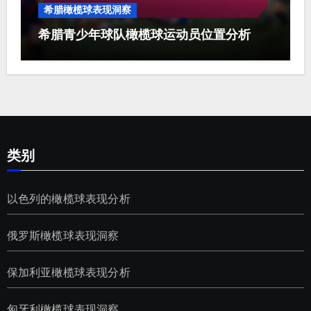
希腊橄榄球表现洞察
希腊青少年球队橄榄球运动员位置分析
类别
以色列的橄榄球表现分析
俄罗斯橄榄球表现洞察
保加利亚橄榄球表现分析
匈牙利橄榄球表现洞察