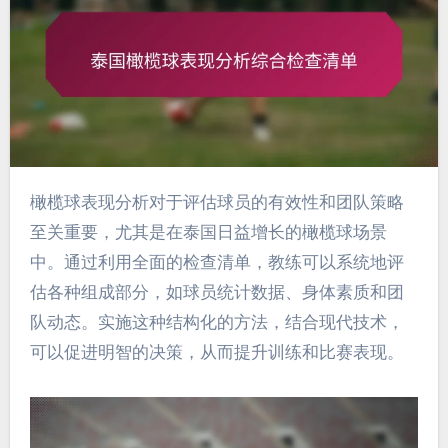
橄榄球表现分析对于评估球员的有效性和团队策略
至关重要，尤其是在泰国日益增长的橄榄球场景
中。通过利用全面的检查清单，教练可以系统地评
估各种组成部分，如球员统计数据、身体素质和团
队动态。实施这种结构化的方法，结合现代技术，
可以促进明智的决策，从而提升训练和比赛表现。