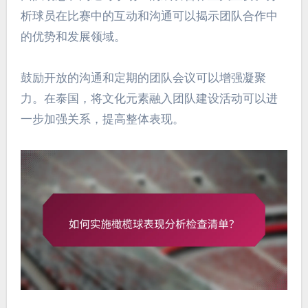
析球员在比赛中的互动和沟通可以揭示团队合作中
的优势和发展领域。
鼓励开放的沟通和定期的团队会议可以增强凝聚
力。在泰国，将文化元素融入团队建设活动可以进
一步加强关系，提高整体表现。