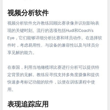
视频分析软件
视频分析软件允许教练回顾比赛录像并识别影响表
现的关键时刻。流行的选项包括Hudl和Coach’s
Eye，它们能够详细分析比赛和球员动作。在选择软
件时，考虑易用性、与设备的兼容性以及与球员分
享见解的能力。
在泰国，利用当地橄榄球比赛进行分析可以提供特
定背景的见解。教练应寻找支持多角度摄像和提供
快速参考标记功能的软件，以便在训练课程中使
用。
表现追踪应用