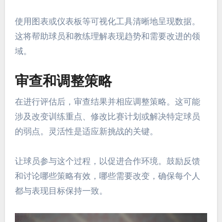
使用图表或仪表板等可视化工具清晰地呈现数据。
这将帮助球员和教练理解表现趋势和需要改进的领
域。
审查和调整策略
在进行评估后，审查结果并相应调整策略。这可能
涉及改变训练重点、修改比赛计划或解决特定球员
的弱点。灵活性是适应新挑战的关键。
让球员参与这个过程，以促进合作环境。鼓励反馈
和讨论哪些策略有效，哪些需要改变，确保每个人
都与表现目标保持一致。