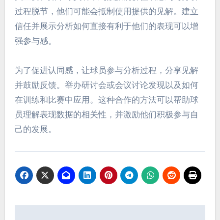
过程脱节，他们可能会抵制使用提供的见解。建立
信任并展示分析如何直接有利于他们的表现可以增
强参与感。
为了促进认同感，让球员参与分析过程，分享见解
并鼓励反馈。举办研讨会或会议讨论发现以及如何
在训练和比赛中应用。这种合作的方法可以帮助球
员理解表现数据的相关性，并激励他们积极参与自
己的发展。
Post