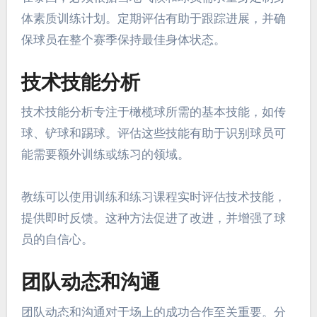
体素质训练计划。定期评估有助于跟踪进展，并确
保球员在整个赛季保持最佳身体状态。
技术技能分析
技术技能分析专注于橄榄球所需的基本技能，如传
球、铲球和踢球。评估这些技能有助于识别球员可
能需要额外训练或练习的领域。
教练可以使用训练和练习课程实时评估技术技能，
提供即时反馈。这种方法促进了改进，并增强了球
员的自信心。
团队动态和沟通
团队动态和沟通对于场上的成功合作至关重要。分