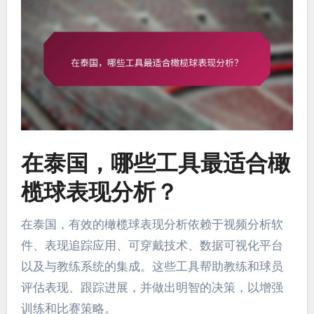
在泰国，哪些工具最适合橄
榄球表现分析？
在泰国，有效的橄榄球表现分析依赖于视频分析软
件、表现追踪应用、可穿戴技术、数据可视化平台
以及与教练系统的集成。这些工具帮助教练和球员
评估表现、跟踪进展，并做出明智的决策，以增强
训练和比赛策略。