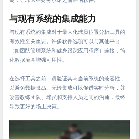
期，让球队在财务承诺之前评估软件。
与现有系统的集成能力
与现有系统的集成对于最大化球员位置分析工具的
有效性至关重要。许多软件选项可以与其他平台
（如团队管理系统和健身跟踪应用程序）连接，简
化数据流并增强可用性。
在选择工具之前，请验证其与当前系统的兼容性，
以避免数据孤岛。无缝集成可以促进实时分析，并
改善教练团队、球员和支持人员之间的沟通，最终
导致更好的场上决策。