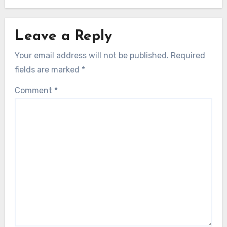
Leave a Reply
Your email address will not be published.
Required
fields are marked
*
Comment
*