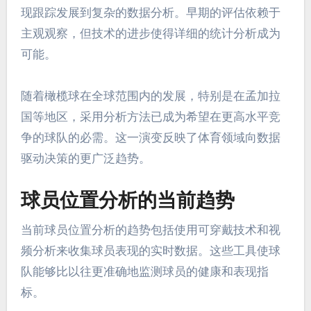
现跟踪发展到复杂的数据分析。早期的评估依赖于
主观观察，但技术的进步使得详细的统计分析成为
可能。
随着橄榄球在全球范围内的发展，特别是在孟加拉
国等地区，采用分析方法已成为希望在更高水平竞
争的球队的必需。这一演变反映了体育领域向数据
驱动决策的更广泛趋势。
球员位置分析的当前趋势
当前球员位置分析的趋势包括使用可穿戴技术和视
频分析来收集球员表现的实时数据。这些工具使球
队能够比以往更准确地监测球员的健康和表现指
标。