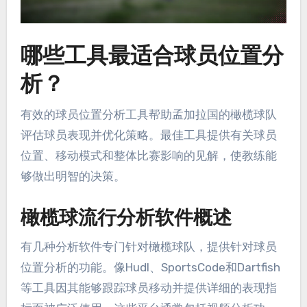
哪些工具最适合球员位置分
析？
有效的球员位置分析工具帮助孟加拉国的橄榄球队
评估球员表现并优化策略。最佳工具提供有关球员
位置、移动模式和整体比赛影响的见解，使教练能
够做出明智的决策。
橄榄球流行分析软件概述
有几种分析软件专门针对橄榄球队，提供针对球员
位置分析的功能。像Hudl、SportsCode和Dartfish
等工具因其能够跟踪球员移动并提供详细的表现指