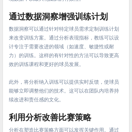
通过数据洞察增强训练计划
数据洞察可以通过针对特定球员需求定制训练计划
来改变训练方案。通过分析表现指标，教练可以设
计专注于需要改进的领域（如速度、敏捷性或耐
力）的训练。这样的有针对性的方法可以导致更高
效的训练课程和更好的球员发展。
此外，将分析纳入训练可以提供实时反馈，使球员
能够立即调整他们的技术。这可以在团队内培养持
续改进和责任感的文化。
利用分析改善比赛策略
分析在塑造比赛策略方面可以发挥关键作用。通过