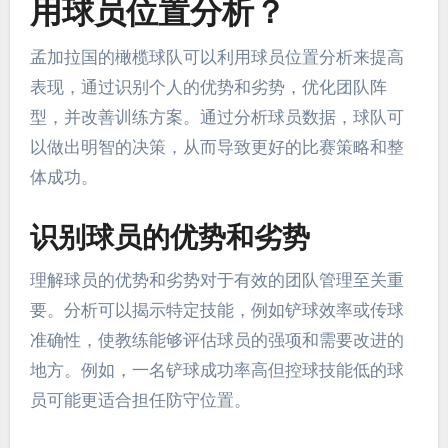
用球员位置分析？
孟加拉国的橄榄球队可以利用球员位置分析来提高
表现，通过识别个人的优势和劣势，优化团队阵
型，并改善训练方案。通过分析球员数据，球队可
以做出明智的决策，从而导致更好的比赛策略和整
体成功。
识别球员的优势和劣势
理解球员的优势和劣势对于有效的团队管理至关重
要。分析可以揭示特定技能，例如铲球效率或传球
准确性，使教练能够评估球员的强项和需要改进的
地方。例如，一名铲球成功率高但控球技能低的球
员可能更适合担任防守位置。