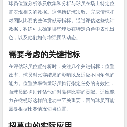
球员位置分析涉及收集和分析与球员在场上特定位
置表现相关的数据。这包括铲球次数、完成传球和
对团队比赛的整体贡献等指标。通过评估这些统计
数据，教练可以确定哪些球员在特定角色中表现出
色，以及他们如何增强团队动态。
需要考虑的关键指标
在评估球员位置分析时，关注几个关键指标：位置
效率、球员对比赛结果的影响以及适应不同角色的
能力。位置效率衡量球员执行指定任务的有效性，
而球员影响则评估他们对赢得比赛的贡献。适应能
力在橄榄球这样的运动中至关重要，因为球员可能
需要根据比赛情况切换位置。
招募中的实际应用