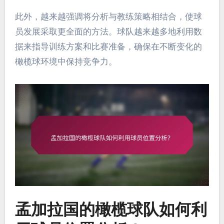
此外，越来越强调将分析与教练策略相结合，使球
员发展采取更全面的方法。球队越来越多地利用数
据来指导训练方案和比赛准备，确保在不断变化的
橄榄球环境中保持竞争力。
孟加拉国的橄榄球队如何利