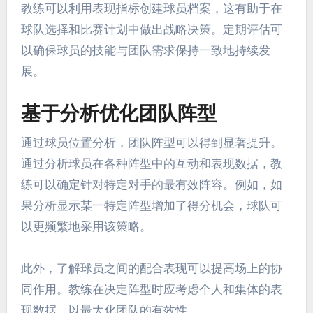
教练可以利用表现指标创建球员档案，这有助于在
球队选择和比赛计划中做出战略决策。定期评估可
以确保球员的技能与团队需求保持一致地持续发
展。
基于分析优化团队阵型
通过球员位置分析，团队阵型可以得到显著提升。
通过分析球员在各种阵型中的互动和表现数据，教
练可以确定针对特定对手的最有效阵容。例如，如
果分析显示某一特定阵型增加了得分机会，球队可
以更频繁地采用该策略。
此外，了解球员之间的配合表现可以提高场上的协
同作用。教练在决定阵型时应考虑个人和集体的表
现数据，以最大化团队的有效性。