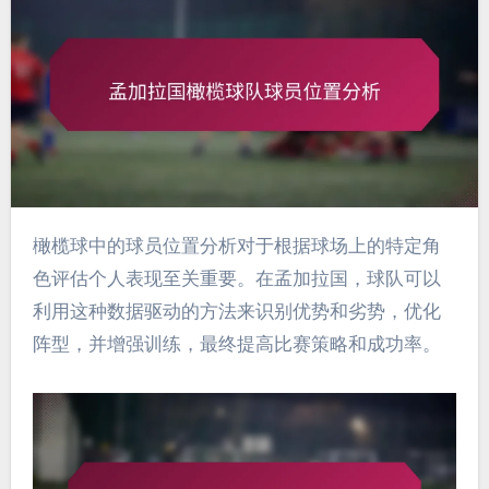
橄榄球中的球员位置分析对于根据球场上的特定角
色评估个人表现至关重要。在孟加拉国，球队可以
利用这种数据驱动的方法来识别优势和劣势，优化
阵型，并增强训练，最终提高比赛策略和成功率。