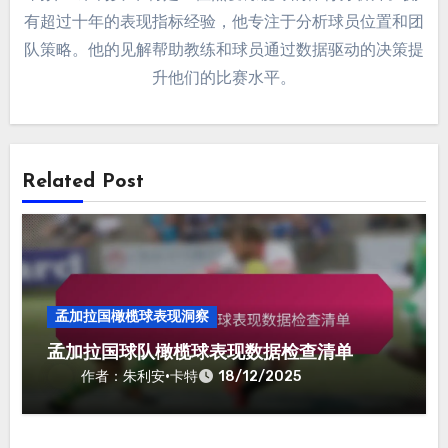
有超过十年的表现指标经验，他专注于分析球员位置和团
队策略。他的见解帮助教练和球员通过数据驱动的决策提
升他们的比赛水平。
Related Post
孟加拉国橄榄球表现洞察
孟加拉国球队橄榄球表现数据检查清单
作者：朱利安·卡特
18/12/2025