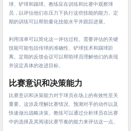
球、铲球和踢球。教练应在训练和比赛中观察球
员，以评估他们在压力下执行这些技能的能力。定
期的训练可以帮助量化技能水平并跟踪进展。
利用清单可以简化这一评估过程。需要评估的关键
技能可能包括传球的准确性、铲球技术和踢球距
离。定期的反馈会议可以帮助球员理解他们的表现
并设定具体的改进目标。
比赛意识和决策能力
比赛意识和决策能力对于球员在场上的有效性至关
重要。这涉及理解比赛情况、预测对手的动作以及
快速做出战略决策。教练可以通过分析球员在比赛
中的选择及其阅读比赛节奏的能力来评估这一点。