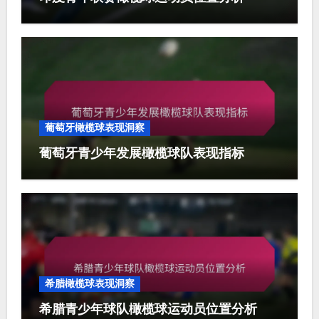
葡萄牙橄榄球表现洞察
葡萄牙青少年发展橄榄球队表现指标
希腊橄榄球表现洞察
希腊青少年球队橄榄球运动员位置分析