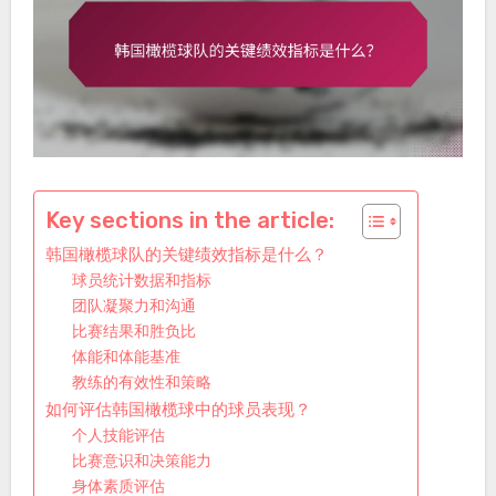
Key sections in the article:
韩国橄榄球队的关键绩效指标是什么？
球员统计数据和指标
团队凝聚力和沟通
比赛结果和胜负比
体能和体能基准
教练的有效性和策略
如何评估韩国橄榄球中的球员表现？
个人技能评估
比赛意识和决策能力
身体素质评估