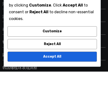
法国橄榄球表现洞察
by clicking
Customize
. Click
Accept All
to
consent or
Reject All
to decline non-essential
波兰橄榄球表现洞察
cookies.
泰国橄榄球表现洞察
Customize
葡萄牙橄榄球表现洞察
Reject All
西班牙橄榄球表现分析
Accept All
韩国橄榄球表现洞察
Language
English
▾