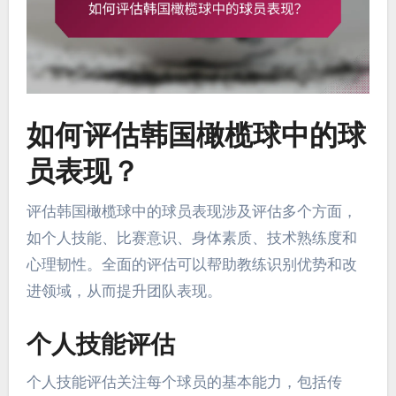
如何评估韩国橄榄球中的球
员表现？
评估韩国橄榄球中的球员表现涉及评估多个方面，
如个人技能、比赛意识、身体素质、技术熟练度和
心理韧性。全面的评估可以帮助教练识别优势和改
进领域，从而提升团队表现。
个人技能评估
个人技能评估关注每个球员的基本能力，包括传