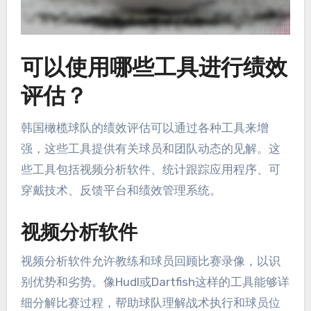
可以使用哪些工具进行绩效
评估？
韩国橄榄球队的绩效评估可以通过各种工具来增
强，这些工具提供有关球员和团队动态的见解。这
些工具包括视频分析软件、统计跟踪应用程序、可
穿戴技术、反馈平台和绩效管理系统。
视频分析软件
视频分析软件允许教练和球员回顾比赛录像，以识
别优势和劣势。像Hudl或Dartfish这样的工具能够详
细分解比赛过程，帮助球队理解战术执行和球员位