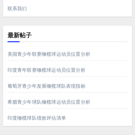
联系我们
最新帖子
美国青少年联赛橄榄球运动员位置分析
印度青年联赛橄榄球运动员位置分析
葡萄牙青少年发展橄榄球队表现指标
希腊青少年球队橄榄球运动员位置分析
印度橄榄球队绩效评估清单