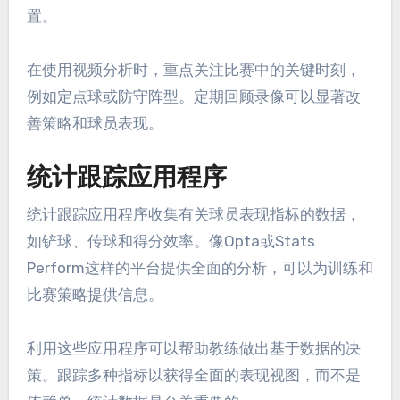
置。
在使用视频分析时，重点关注比赛中的关键时刻，
例如定点球或防守阵型。定期回顾录像可以显著改
善策略和球员表现。
统计跟踪应用程序
统计跟踪应用程序收集有关球员表现指标的数据，
如铲球、传球和得分效率。像Opta或Stats
Perform这样的平台提供全面的分析，可以为训练和
比赛策略提供信息。
利用这些应用程序可以帮助教练做出基于数据的决
策。跟踪多种指标以获得全面的表现视图，而不是