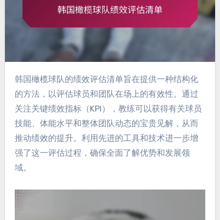
韩国橄榄球队的绩效评估清单旨在提供一种结构化
的方法，以评估球员和团队在场上的有效性。通过
关注关键绩效指标（KPI），教练可以获得有关球员
技能、体能水平和整体团队动态的宝贵见解，从而
推动绩效的提升。利用先进的工具和技术进一步增
强了这一评估过程，确保全面了解优势和发展领
域。