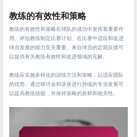
教练的有效性和策略
教练的有效性和策略在球队的成功中发挥着重要作
用。评估教练制定比赛计划、在比赛中适应和促进
球员发展的能力至关重要。来自球员的定期反馈可
以提供有关教练有效性和改进领域的见解。
教练应实施多样化的训练方法和策略，以适应团队
的优势。通过研讨会和讲座进行持续的专业发展可
以提高教练技能，并保持策略的新鲜和相关性。