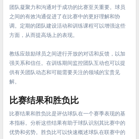
团队凝聚力和沟通对于成功的比赛至关重要。球员
之间的有效沟通促进了在比赛中的更好理解和协
调。定期的团队建设活动和训练课程可以增强这些
方面，从而提高场上的表现。
教练应鼓励球员之间进行开放的对话和反馈，以加
强关系和信任。在训练期间监控团队互动也可以提
供有关团队动态和可能需要关注的领域的宝贵见
解。
比赛结果和胜负比
比赛结果和胜负比是评估球队在一个赛季表现的基
本指标。分析这些结果有助于球队识别其比赛中的
优势和劣势。胜负比可以快速概述球队在联赛中的