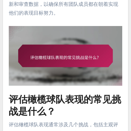
新和审查数据，以确保所有团队成员都在朝着实现
他们的表现目标努力。
评估橄榄球队表现的常见挑
战是什么？
评估橄榄球队表现通常涉及几个挑战，包括主观评