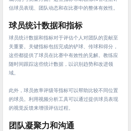
估球员表现、团队动态和在比赛中的整体有效性。
球员统计数据和指标
球员统计数据和指标对于评估个人对团队的贡献至
关重要。关键指标包括完成的铲球、传球和得分，
这些都提供了球员在比赛中有效性的见解。教练应
随时间跟踪这些统计数据，以识别趋势和改进领
域。
此外，球员效率评级等指标可以帮助比较不同位置
的球员。利用视频分析工具可以通过提供球员表现
的视觉反馈来增强评估过程。
团队凝聚力和沟通