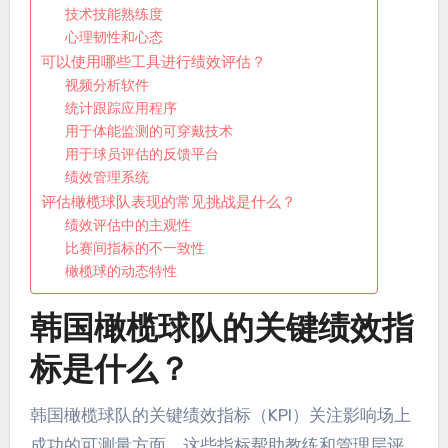
技术技能熟练度
心理韧性和心态
可以使用哪些工具进行绩效评估？
视频分析软件
统计跟踪应用程序
用于体能监测的可穿戴技术
用于球员评估的反馈平台
绩效管理系统
评估橄榄球队表现的常见挑战是什么？
绩效评估中的主观性
比赛间指标的不一致性
橄榄球的动态特性
韩国橄榄球队的关键绩效指
标是什么？
韩国橄榄球队的关键绩效指标（KPI）关注影响场上
成功的可测量方面。这些指标帮助教练和管理层评