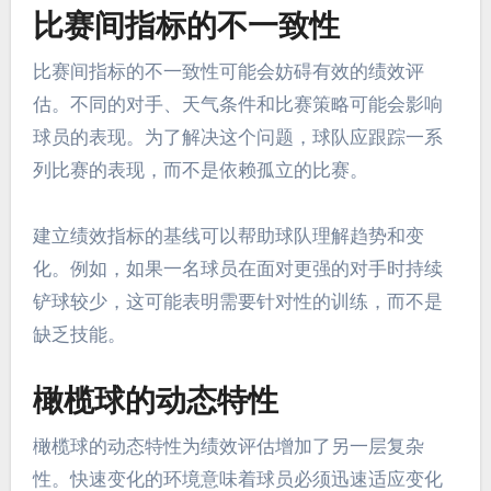
比赛间指标的不一致性
比赛间指标的不一致性可能会妨碍有效的绩效评
估。不同的对手、天气条件和比赛策略可能会影响
球员的表现。为了解决这个问题，球队应跟踪一系
列比赛的表现，而不是依赖孤立的比赛。
建立绩效指标的基线可以帮助球队理解趋势和变
化。例如，如果一名球员在面对更强的对手时持续
铲球较少，这可能表明需要针对性的训练，而不是
缺乏技能。
橄榄球的动态特性
橄榄球的动态特性为绩效评估增加了另一层复杂
性。快速变化的环境意味着球员必须迅速适应变化