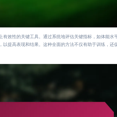
，以提高表现和结果。这种全面的方法不仅有助于训练，还