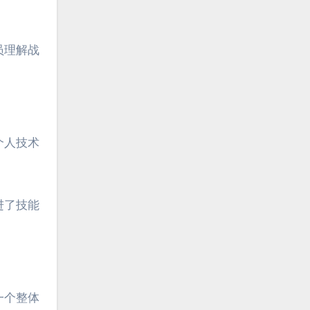
员理解战
个人技术
进了技能
一个整体