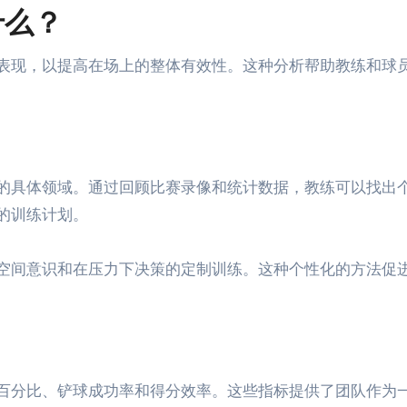
什么？
表现，以提高在场上的整体有效性。这种分析帮助教练和球
的具体领域。通过回顾比赛录像和统计数据，教练可以找出
的训练计划。
空间意识和在压力下决策的定制训练。这种个性化的方法促
百分比、铲球成功率和得分效率。这些指标提供了团队作为