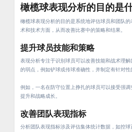
橄榄球表现分析的目的是
橄榄球表现分析的目的是系统地评估球员和团队的
术和技术方面，从而改善比赛中的策略和结果。
提升球员技能和策略
表现分析专注于识别球员可以改善技能和战术理解
的弱点，例如铲球或传球准确性，并制定有针对性
例如，一名在防守位置上挣扎的球员可以接受强调
提升和战略成长。
改善团队表现指标
分析团队表现指标涉及评估集体统计数据，如控球