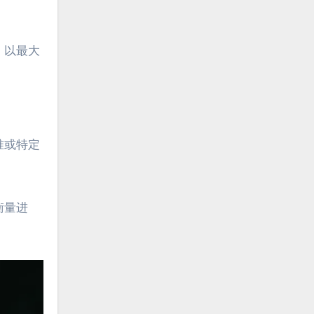
，以最大
准或特定
衡量进