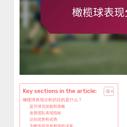
Key sections in the article:
橄榄球表现分析的目的是什么？
提升球员技能和策略
改善团队表现指标
识别优势和劣势
为教练提供有根据的决策