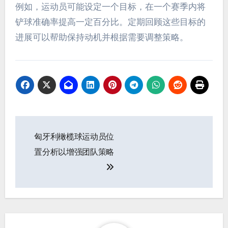
例如，运动员可能设定一个目标，在一个赛季内将
铲球准确率提高一定百分比。定期回顾这些目标的
进展可以帮助保持动机并根据需要调整策略。
Post
匈牙利橄榄球运动员位
navigation
置分析以增强团队策略