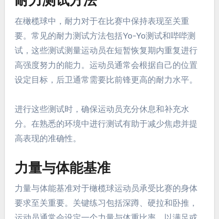
耐力测试方法
在橄榄球中，耐力对于在比赛中保持表现至关重
要。常见的耐力测试方法包括Yo-Yo测试和哔哔测
试，这些测试测量运动员在短暂恢复期内重复进行
高强度努力的能力。运动员通常会根据自己的位置
设定目标，后卫通常需要比前锋更高的耐力水平。
进行这些测试时，确保运动员充分休息和补充水
分。在熟悉的环境中进行测试有助于减少焦虑并提
高表现的准确性。
力量与体能基准
力量与体能基准对于橄榄球运动员承受比赛的身体
要求至关重要。关键练习包括深蹲、硬拉和卧推，
运动员通常会设定一个力量与体重比率，以满足或