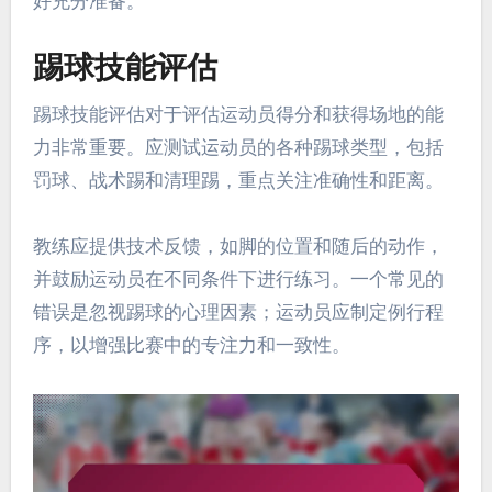
好充分准备。
踢球技能评估
踢球技能评估对于评估运动员得分和获得场地的能
力非常重要。应测试运动员的各种踢球类型，包括
罚球、战术踢和清理踢，重点关注准确性和距离。
教练应提供技术反馈，如脚的位置和随后的动作，
并鼓励运动员在不同条件下进行练习。一个常见的
错误是忽视踢球的心理因素；运动员应制定例行程
序，以增强比赛中的专注力和一致性。