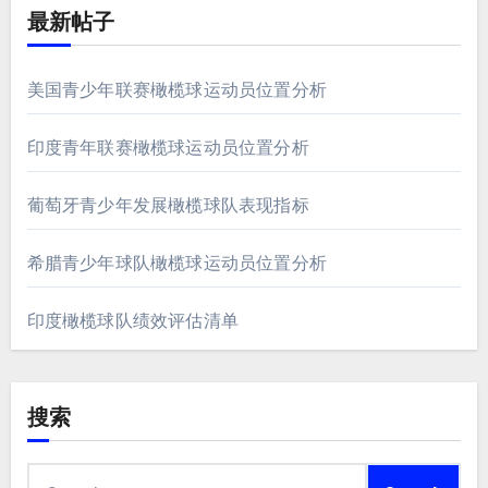
最新帖子
美国青少年联赛橄榄球运动员位置分析
印度青年联赛橄榄球运动员位置分析
葡萄牙青少年发展橄榄球队表现指标
希腊青少年球队橄榄球运动员位置分析
印度橄榄球队绩效评估清单
搜索
Search