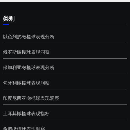
类别
以色列的橄榄球表现分析
俄罗斯橄榄球表现洞察
保加利亚橄榄球表现分析
匈牙利橄榄球表现洞察
印度尼西亚橄榄球表现洞察
土耳其橄榄球表现指标
希腊橄榄球表现洞察