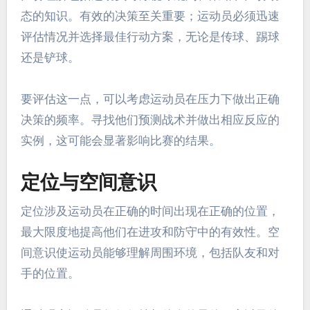
态的知识。有效的决策至关重要；运动员必须迅速
评估情况并选择最佳行动方案，无论是传球、踢球
还是铲球。
要评估这一点，可以考虑运动员在压力下做出正确
决策的频率。寻找他们预测战术并做出相应反应的
实例，这可能会显著影响比赛的结果。
定位与空间意识
定位涉及运动员在正确的时间出现在正确的位置，
最大限度地提高他们在进攻和防守中的有效性。空
间意识使运动员能够理解周围环境，包括队友和对
手的位置。