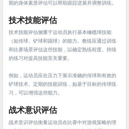
期的身体素质评估可以帮助跟踪进展并调整训练。
技术技能评估
技术技能评估侧重于运动员执行基本橄榄球技能
（如传球、铲球和踢球）的能力。教练应通过训练
和比赛场景评估这些技能，以确定熟练程度。持续
的练习对提高技能至关重要。
例如，运动员应在压力下展示准确的传球和有效的
铲球技术。定期的技能训练，如基于目标的传球练
习，可以增强这些能力。
战术意识评估
战术意识评估衡量运动员在比赛中对游戏策略的理