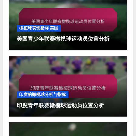
橄榄球表现指标 美国
美国青少年联赛橄榄球运动员位置分析
印度的橄榄球分析与指标
印度青年联赛橄榄球运动员位置分析