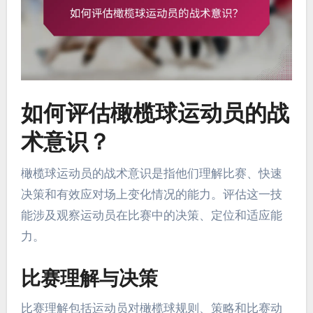
如何评估橄榄球运动员的战
术意识？
橄榄球运动员的战术意识是指他们理解比赛、快速
决策和有效应对场上变化情况的能力。评估这一技
能涉及观察运动员在比赛中的决策、定位和适应能
力。
比赛理解与决策
比赛理解包括运动员对橄榄球规则、策略和比赛动