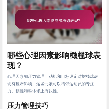
哪些心理因素影响橄榄球表
现？
心理因素如压力管理、动机和目标设定对橄榄球表
现有显著影响。这些元素可以增强运动员的专注
力、韧性和整体场上有效性。
压力管理技巧