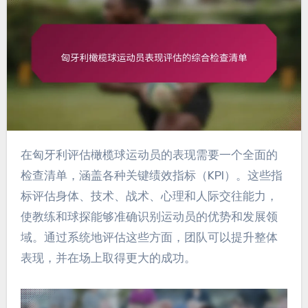
在匈牙利评估橄榄球运动员的表现需要一个全面的
检查清单，涵盖各种关键绩效指标（KPI）。这些指
标评估身体、技术、战术、心理和人际交往能力，
使教练和球探能够准确识别运动员的优势和发展领
域。通过系统地评估这些方面，团队可以提升整体
表现，并在场上取得更大的成功。