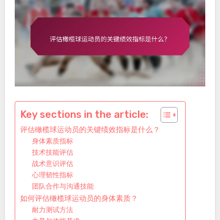
Key sections in the article:
评估橄榄球运动员的关键绩效指标是什么？
身体素质指标
技术技能评估
战术意识评估
心理韧性指标
团队合作与沟通技能
如何评估橄榄球运动员的身体素质？
耐力测试方法